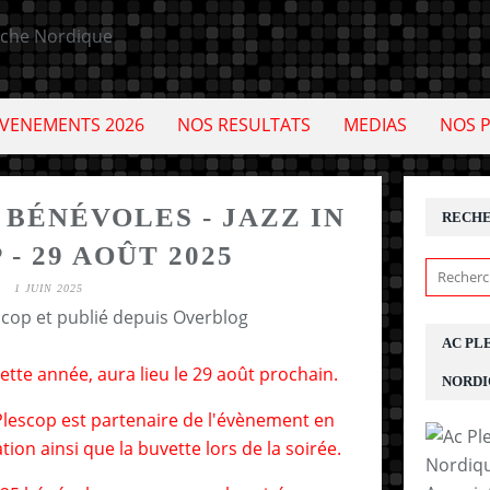
VENEMENTS 2026
NOS RESULTATS
MEDIAS
NOS 
BÉNÉVOLES - JAZZ IN
RECH
- 29 AOÛT 2025
1 JUIN 2025
scop et publié depuis Overblog
AC PL
cette année, aura lieu le 29 août prochain.
NORDI
escop est partenaire de l'évènement en
ion ainsi que la buvette lors de la soirée.