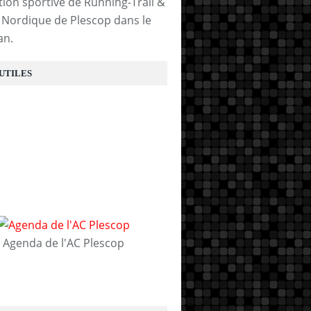
tion sportive de Running-Trail &
Nordique de Plescop dans le
an.
 UTILES
Agenda de l'AC Plescop