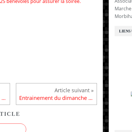
Associa
5 bénévoles pour assurer la soirée.
Marche 
Morbih
LIENS
E
Entrainement du dimanche 8 juin
Entrainement du dimanche 15 juin
TICLE