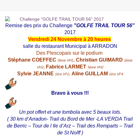
Remise des prix du Challenge
"GOLFE TRAIL TOUR 56"
2017
Vendredi 24 Novembre à 20 heures
salle du restaurant Municipal
à ARRADON
Des Plescopais sur le podium
Stéphane COEFFEC
,
Christian GUIMARD
3ème VH1
2ème
,
Fabrice LARMET
VH2
3ème VH2
Sylvie JEANNE
,
Aline GUILLAM
1ère VF2
1ère VF4
Bravo à vous !!!
Un pot offert et une tombola avec 5 beaux lots.
( 30 km d’Arradon- Trail du Bord de Mer -LA VERDA Trail
de Berric – Tour de l Ile d’Arz – Trail des Remparts – Trail
de St Nolff )