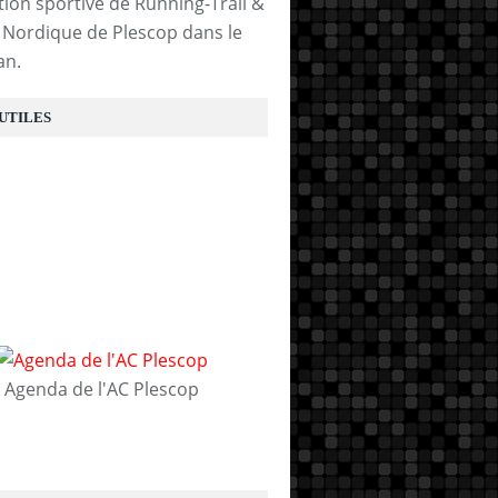
tion sportive de Running-Trail &
Nordique de Plescop dans le
an.
 UTILES
Agenda de l'AC Plescop