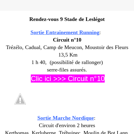
Rendez-vous 9 Stade de Leslégot
Sortie Entrainement Running
:
Circuit n°10
Trézélo, Cadual, Camp de Meucon, Moustoir des Fleurs
13,5 Km
1 h 40, (possibilité de rallonger)
serre-files assurés.
Clic ici >>> Circuit n°10
Sortie Marche
Nordique
:
Circuit d'environ 2 heures
Kerthomas, Kerluherne, Tréhuinec, Moulin de Bot Lann