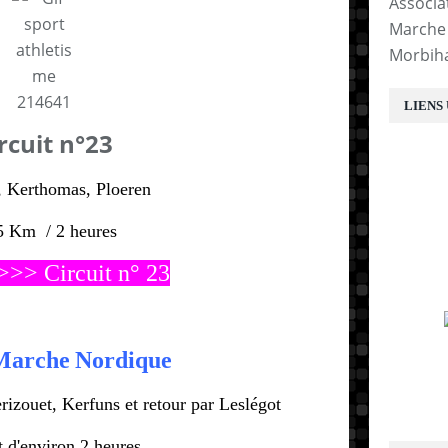
Associa
Marche 
Morbih
LIENS
rcuit n°23
Kerthomas, Ploeren
5 Km /
2 heures
 >>> Circuit n° 23
 Marche
Nordique
izouet, Kerfuns et retour par Leslégot
 d'environ 2 heures