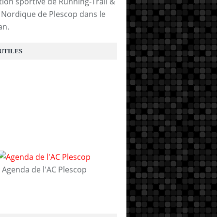
tion sportive de Running-Trail &
Nordique de Plescop dans le
an.
 UTILES
Agenda de l'AC Plescop