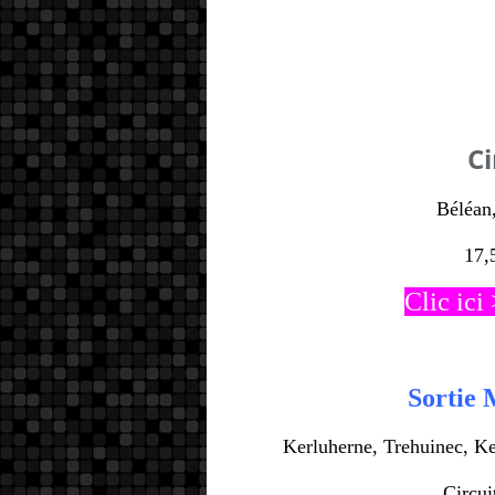
Ci
Béléan, 
17,
Clic ici
Sortie
Kerluherne, Trehuinec, Ker
Circuit