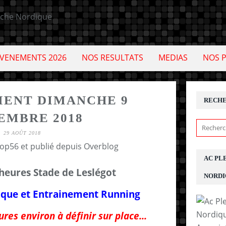
VENEMENTS 2026
NOS RESULTATS
MEDIAS
NOS 
ENT DIMANCHE 9
RECH
EMBRE 2018
29 AOÛT 2018
cop56 et publié depuis Overblog
AC PL
heures Stade de Leslégot
NORDI
ique
et
Entrainement
Running
ures environ à définir sur place...