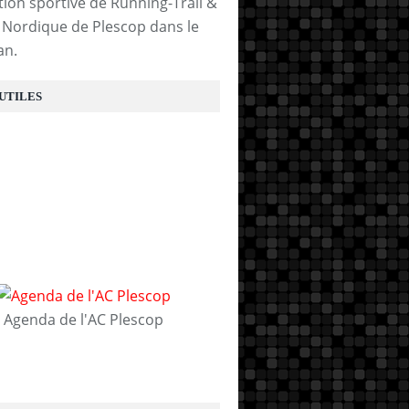
tion sportive de Running-Trail &
Nordique de Plescop dans le
an.
 UTILES
Agenda de l'AC Plescop