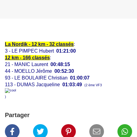
La Nordik - 12 km - 32 classés
:
3 - LE PIMPEC Hubert
01:21:00
12 km - 166 classés
:
21 - MANIC Laurent
00:48:15
44 - MOELLO Jérôme
00:52:30
93 - LE BOULAIRE Christian
01:00:07
113 - DUMAS Jacqueline
01:03:49
(2 ème VF3
)
Partager