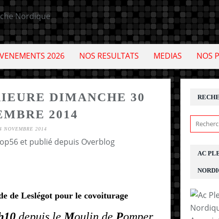
VENEMENTS 2026
NOS RESULTATS
MEDIAS
NOS 
RIEURE DIMANCHE 30
RECH
MBRE 2014
4 NOVEMBRE 2014
cop56 et publié depuis Overblog
AC PL
NORDI
e de Leslégot pour le covoiturage
h10
depuis le
M
oulin de
P
omper