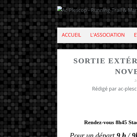
ACCUEIL
L'ASSOCIATION
E
SORTIE EXTÉ
NOVE
2
Rédigé par ac-ples
Rendez-vous 8h45 Stad
Pour un départ
9 h
/
9