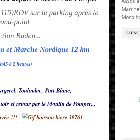
Associa
Marche 
RDV sur le parking après le
Morbih
rond-point
LIENS
ction Baden...
km et Marche Nordique 12 km
1h45 à 2 heures)
rgerel, Toulindac, Port Blanc,
toir et retour par le Moulin de Pomper...
!!!
ivée
E