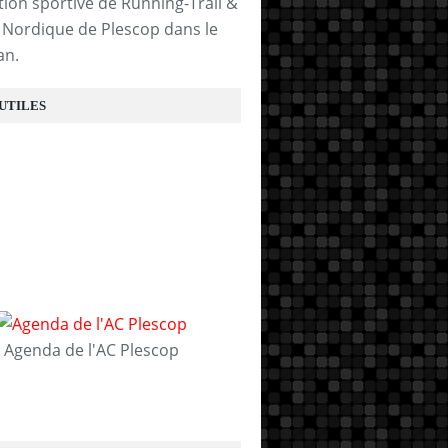
tion sportive de Running-Trail &
Nordique de Plescop dans le
an.
 UTILES
Agenda de l'AC Plescop