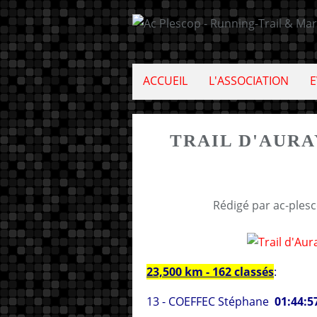
ACCUEIL
L'ASSOCIATION
E
TRAIL D'AURA
Rédigé par ac-ples
23,500 km - 162 classés
:
13 - COEFFEC Stéphane
01:44:5