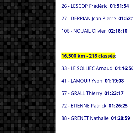
26 - LESCOP Frédéric
01:51:54
27 - DERRIAN Jean Pierre
01:52:
106 - NOUAIL Olivier
02:18:10
16,500 km - 218 classés
:
33 - LE SOLLIEC Arnaud
01:16:5
41 - LAMOUR Yvon
01:19:08
57 - GRALL Thierry
01:23:17
72 - ETIENNE Patrick
01:26:25
88 - GRENET Nathalie
01:28:59