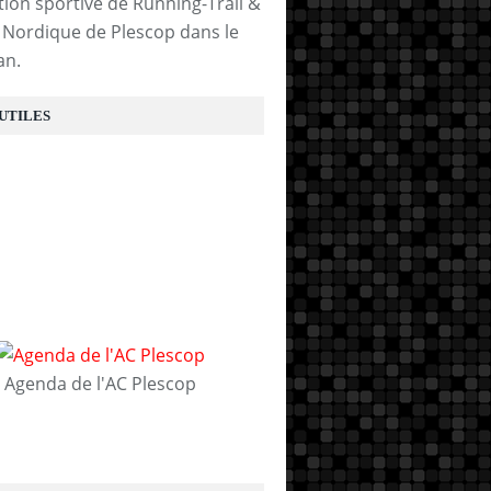
tion sportive de Running-Trail &
Nordique de Plescop dans le
an.
 UTILES
Agenda de l'AC Plescop