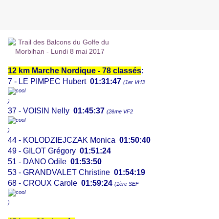
12 km Marche Nordique - 78 classés
:
7 - LE PIMPEC Hubert
01:31:47
(1er VH3
)
37 - VOISIN Nelly
01:45:37
(2ème VF2
)
44 - KOLODZIEJCZAK Monica
01:50:40
49 - GILOT Grégory
01:51:24
51 - DANO Odile
01:53:50
53 - GRANDVALET Christine
01:54:19
68 - CROUX Carole
01:59:24
(1ère SEF
)