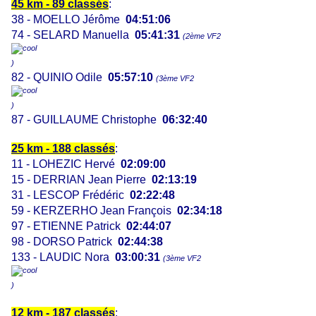
45 km - 89 classés
:
38 - MOELLO Jérôme
04:51:06
74 - SELARD Manuella
05:41:31
(2ème VF2
)
82 - QUINIO Odile
05:57:10
(3ème VF2
)
87 - GUILLAUME Christophe
06:32:40
25 km - 188 classés
:
11 - LOHEZIC Hervé
02:09:00
15 - DERRIAN Jean Pierre
02:13:19
31 - LESCOP Frédéric
02:22:48
59 - KERZERHO Jean François
02:34:18
97 - ETIENNE Patrick
02:44:07
98 - DORSO Patrick
02:44:38
133 - LAUDIC Nora
03:00:31
(3ème VF2
)
12 km - 187 classés
: