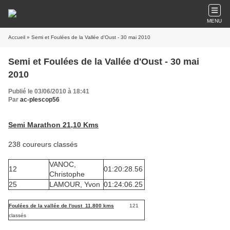
MENU
Accueil
» Semi et Foulées de la Vallée d'Oust - 30 mai 2010
Semi et Foulées de la Vallée d'Oust - 30 mai
2010
Publié le 03/06/2010 à 18:41
Par
ac-plescop56
Semi Marathon 21,10 Kms
238 coureurs classés
VANOC,
12
01:20:28.56
Christophe
25
LAMOUR, Yvon
01:24:06.25
Foulées de la vallée de l'oust 11.800 kms
121
classés