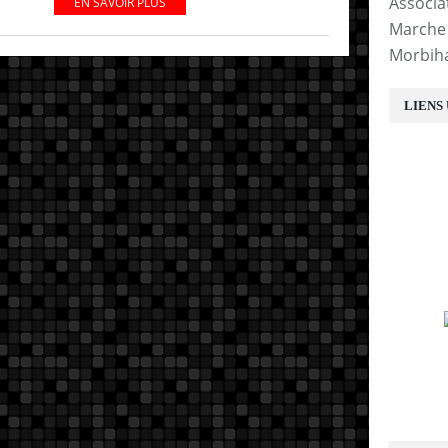
Associa
EN SAVOIR PLUS
Marche 
Morbih
LIENS