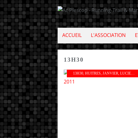
ACCUEIL
L'ASSOCIATION
E
13H30
13H30
,
HUITRES
,
JANVIER
,
LUCIEN
,
S