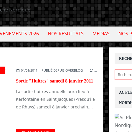
VENEMENTS 2026
NOS RESULTATS
MEDIAS
NOS 
RECH
AMEDI
04/01/2011
PUBLIÉ DEPUIS OVERBLOG
…
Sortie "Huitres" samedi 8 janvier 2011
La sortie huitres annuelle aura lieu à
AC PL
Kerfontaine en Saint Jacques (Presqu'ile
NORDI
de Rhuys) samedi 8 janvier prochain....