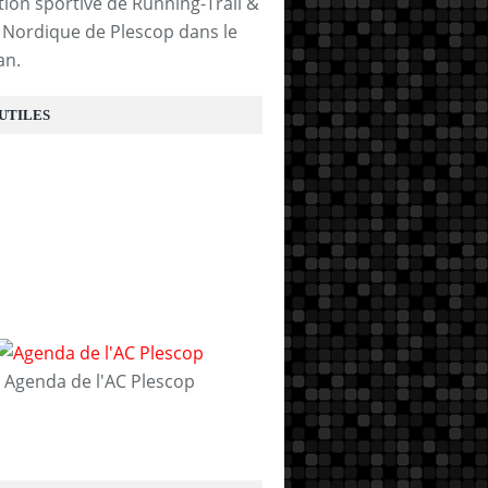
tion sportive de Running-Trail &
Nordique de Plescop dans le
an.
 UTILES
Agenda de l'AC Plescop