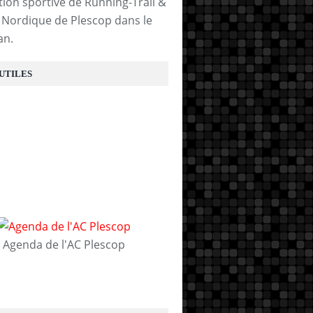
tion sportive de Running-Trail &
Nordique de Plescop dans le
an.
 UTILES
Agenda de l'AC Plescop