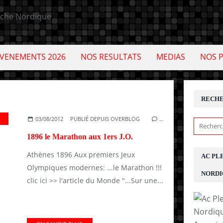
VENEMENTS 2026
NOS RESULTATS
MEDIAS
NOS 
RECH
LYMPIQUES
03/08/2012
PUBLIÉ DEPUIS OVERBLOG
…
1896 le Marathon aux 1ers J.O.
Athènes 1896 Aux premiers Jeux
AC PL
Olympiques modernes: ...le Marathon !!!
NORDI
clic ici >> l'article du Monde "...Sur une...