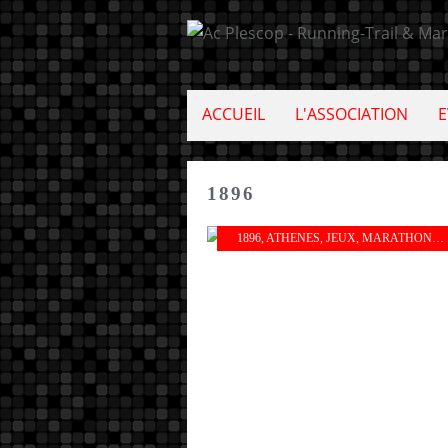
ACCUEIL
L'ASSOCIATION
E
1896
1896
,
ATHENES
,
JEUX
,
MARATHON
,
O