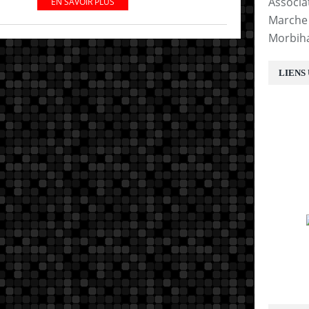
Associa
EN SAVOIR PLUS
Marche 
Morbih
LIENS