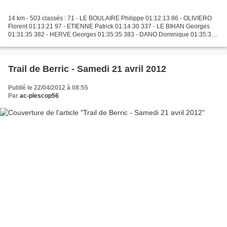
14 km - 503 classés : 71 - LE BOULAIRE Philippe 01:12:13 86 - OLIVIERO
Florent 01:13:21 97 - ETIENNE Patrick 01:14:30 337 - LE BIHAN Georges
01:31:35 382 - HERVE Georges 01:35:35 383 - DANO Dominique 01:35:35
435 - LE BOULER Georges 01:41:05 453 - LE...
Trail de Berric - Samedi 21 avril 2012
Publié le 22/04/2012 à 08:55
Par
ac-plescop56