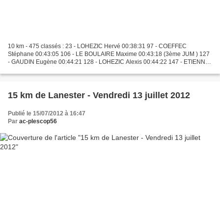
10 km - 475 classés : 23 - LOHEZIC Hervé 00:38:31 97 - COEFFEC
Stéphane 00:43:05 106 - LE BOULAIRE Maxime 00:43:18 (3ème JUM ) 127
- GAUDIN Eugène 00:44:21 128 - LOHEZIC Alexis 00:44:22 147 - ETIENNE
Patrick 00:45:14 185 - LE BOULAIRE Christian 00:46:51...
15 km de Lanester - Vendredi 13 juillet 2012
Publié le 15/07/2012 à 16:47
Par
ac-plescop56