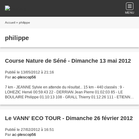
MENU
Accueil
» philippe
philippe
Course Nature de Séné - Dimanche 13 mai 2012
Publié le 13/05/2012 à 21:16
Par
ac-plescop56
7 km - JEANNE Sylvie en attende du résultat... 15 km - 440 classés : 9 -
LOHEZIC Hervé 00:59:43 22 - DERRIAN Jean Pierre 01:02:03 85 - LE
BOULAIRE Philippe 01:10:13 108 - GRALL Thierry 01:12:26 111 - ETIENNE
Patrick 01:12:40 121 - MAHE Dominique 01:13:21...
Le VANN' ECO TOUR - Dimanche 26 février 2012
Publié le 27/02/2012 à 16:51
Par
ac-plescop56