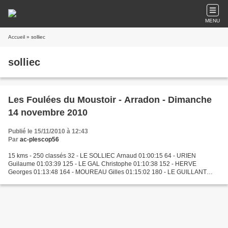
MENU
Accueil
» solliec
solliec
Les Foulées du Moustoir - Arradon - Dimanche
14 novembre 2010
Publié le 15/11/2010 à 12:43
Par
ac-plescop56
15 kms - 250 classés 32 - LE SOLLIEC Arnaud 01:00:15 64 - URIEN
Guilaume 01:03:39 125 - LE GAL Christophe 01:10:38 152 - HERVE
Georges 01:13:48 164 - MOUREAU Gilles 01:15:02 180 - LE GUILLANT
Dominique 01:17:46 182 - LAUDIC Nora 01:18:01 237 - HERVE Annie...