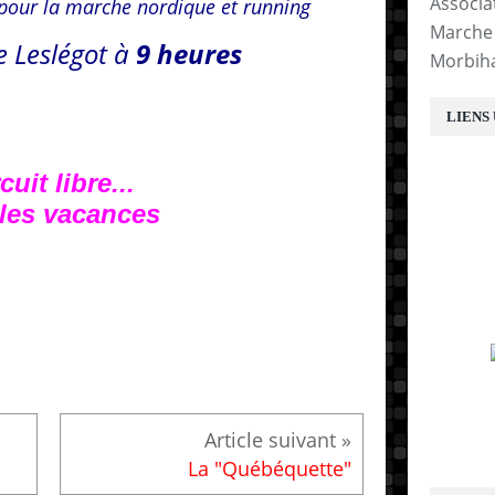
Associa
e pour la marche nordique et running
Marche 
e Leslégot à
9 heures
Morbih
LIENS
cuit libre...
 les vacances
E
La "Québéquette"