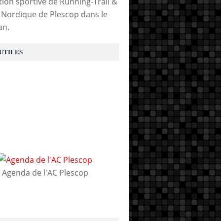
tion sportive de Running-Trail &
Nordique de Plescop dans le
an.
 UTILES
Agenda de l'AC Plescop