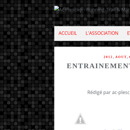
ACCUEIL
L'ASSOCIATION
E
,
,
2012
AOUT
ENTRAINEMENT
Rédigé par ac-ples