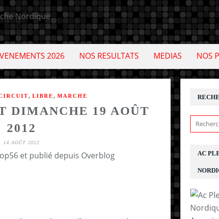
VENEMENTS 2026
NOS RESULTATS
MEDIAS
NOS 
,
,
CIRCUIT
LIBRE
MARCHE
RECH
 DIMANCHE 19 AOÛT
2012
14 AOÛT 2012
AC PL
cop56 et publié depuis Overblog
NORDI