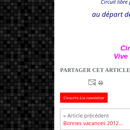
Circuit libr
au départ d
Cir
Vive
PARTAGER CET ARTICL
S'inscrire à la newsletter
Bonnes vacances 2012...