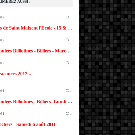
IMEREZ AUSSI :
012
…
24 heures de Saint Maixent l'Ecole - 15 & 16 sept. 2012
012
…
25ème Foulées Billiotines - Billiers - Marcredi 15 août 2012
012
…
acances 2012...
011
…
24ème Foulées Billiotines - Billiers- Lundi 15 août 2011
011
…
ochers - Samedi 6 août 2011