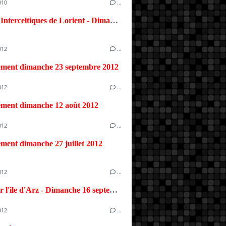
010
…
10 Miles Interceltiques de Lorient - Dimanche 15 août 2010
012
…
ement dimanche 23 septembre 2012
012
…
ement dimanche 12 août 2012
012
…
ment dimanche 27 juillet 2012
012
…
Sortie sur l'ile d'Arz - Dimanche 16 septembre 2012
012
…